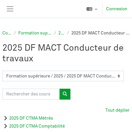
Passer au contenu principal
Connexion
Panneau latéral
Cours
Formation supérieure
2025
2025 DF MACT Conducteur de travaux
2025 DF MACT Conducteur de
travaux
Catégories de cours
Rechercher des cours
Rechercher des cours
Tout déplier
2025 DF CTMA Métrés
2025 DF CTMA Comptabilité